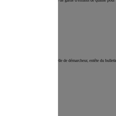
parents, Kinougarde propose un service de garde d'enfants de qualité pour 
 refus du visiteur au dépôt des cookies
en France.
e à l'entreprise (carte professionnelle de démarcheur, entête du bulletin d