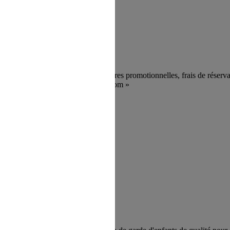
vous bénéficiez de :
n au Site s'opère depuis un site tiers
es de France (à l’exclusion des offres promotionnelles, frais de réserva
nternet du réseau « gites-de-France.com »
direction à l'intérieur d'une page du