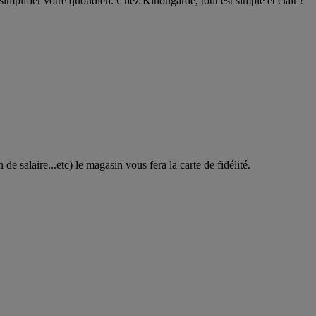
simplifier votre quotidien. Chez Kinougarde, tout est simple et clair !
e salaire...etc) le magasin vous fera la carte de fidélité.